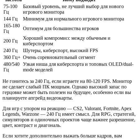
75-100
Базовый уровень, не лучший выбор для нового
Гц
игрового монитора
144 Гц
Минимум для нормального игрового монитора
165-180
Оптимум для большинства игроков
Гц
Хороший компромисс между обычным и
200 Гц
киберспортом
240 Гц
Шутеры, киберспорт, высокий FPS
360 Гц+
Очень соревновательный сегмент
480/540
Узкая ниша для киберспорта и топовых OLED/dual-
Гц
mode моделей
Не гонитесь за 240 Гц, если играете на 80-120 FPS. Монитор
не сделает слабый ПК мощным. Однако высокий запас по
герцовке может быть полезен на будущее, особенно если вы
планируете апгрейд видеокарты.
Для игр с упором на реакцию — CS2, Valorant, Fortnite, Apex
Legends, Warzone — 240 Гц имеет смысл. Для RPG, стратегий,
симуляторов и одиночных проектов чаще важнее разрешение,
цвет, контраст и диагональ.
Если хотите дополнительно выжать больше кадров, вам