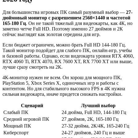
Для большинства игровых ПК самый разумный выбор —
27-
дюймовый монитор с разрешением 2560×1440 и частотой
165-180 Гц
. Он не такой тяжелый для видеокарты, как 4К, но
заметно четче Full HD. Поэтому именно 27 дюймов и 2К
сейчас выглядят как золотая середина для игр.
Если бюджет ограничен, можно брать Full HD 144-180 Гц.
Такой монитор подойдет для слабого ПК, онлайн-игр, учебы
и базовой работы. Однако, если видеокарта уровня RTX 4060,
RTX 4060 Ti, RTX 4070, RX 7600 XT, RX 7700 XT или выше,
лучше сразу смотреть на 2К.
4К-монитор нужен не всем. Он хорош для мощного ПК,
PlayStation 5, Xbox Series X, одиночных игр и работы с
контентом. Но для стабильного высокого FPS в 4К нужна
сильная видеокарта, иначе придется снижать настройки.
Сценарий
Лучший выбор
Слабый ПК
24 дюйма, Full HD, 144-180 Гц
Средний игровой ПК
27 дюймов, 2К, 165-180 Гц
Мощный ПК
27-32 дюйма, 2К/4К, 165-240 Гц
Киберспорт
24-27 дюймов, 240 Гц и выше