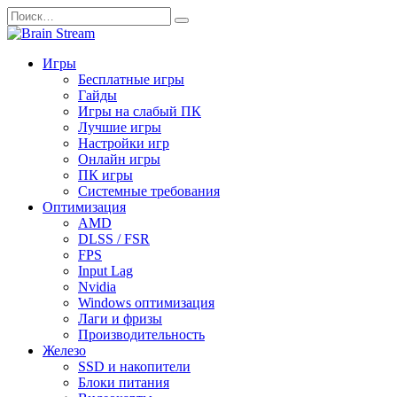
Перейти
Search
к
for:
содержанию
Игры
Бесплатные игры
Гайды
Игры на слабый ПК
Лучшие игры
Настройки игр
Онлайн игры
ПК игры
Системные требования
Оптимизация
AMD
DLSS / FSR
FPS
Input Lag
Nvidia
Windows оптимизация
Лаги и фризы
Производительность
Железо
SSD и накопители
Блоки питания