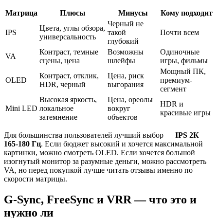
Матрица
Плюсы
Минусы
Кому подходит
Черный не
Цвета, углы обзора,
IPS
такой
Почти всем
универсальность
глубокий
Контраст, темные
Возможны
Одиночные
VA
сцены, цена
шлейфы
игры, фильмы
Мощный ПК,
Контраст, отклик,
Цена, риск
OLED
премиум-
HDR, черный
выгорания
сегмент
Высокая яркость,
Цена, ореолы
HDR и
Mini LED
локальное
вокруг
красивые игры
затемнение
объектов
Для большинства пользователей лучший выбор —
IPS 2К
165-180 Гц
. Если бюджет высокий и хочется максимальной
картинки, можно смотреть OLED. Если хочется большой
изогнутый монитор за разумные деньги, можно рассмотреть
VA, но перед покупкой лучше читать отзывы именно по
скорости матрицы.
G-Sync, FreeSync и VRR — что это и
нужно ли