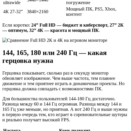
ultrawide
погружение
Мощный ПК, PS5, Xbox,
4К 27-32”
3840×2160
контент
Если коротко:
24” Full HD — бюджет и киберспорт, 27” 2К
— оптимум, 32” 4К — красота и мощный ПК
.
144, 165, 180 или 240 Гц — какая
герцовка нужна
Герцовка показывает, сколько раз в секунду монитор
обновляет изображение. Чем выше частота, тем плавнее
движение и тем приятнее играть в динамичные проекты. Но
герцовка должна совпадать с возможностями ПК.
Для большинства пользователей 144-180 Гц достаточно.
Разница между 60 и 144 Гц огромная. Разница между 144 и
165 Гц уже меньше, но приятная. А вот 240 Гц и выше нужны
в первую очередь тем, кто играет в соревновательные шутеры
и реально получает высокий FPS.
Частота
Кому подходит