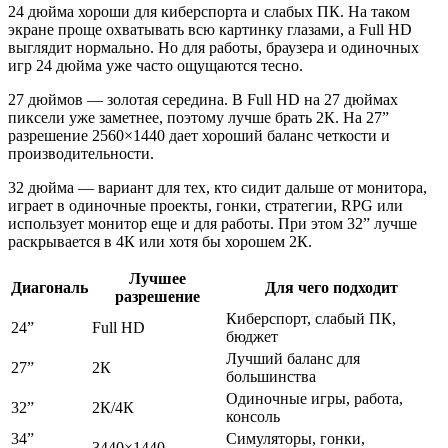
24 дюйма хороши для киберспорта и слабых ПК. На таком
экране проще охватывать всю картинку глазами, а Full HD
выглядит нормально. Но для работы, браузера и одиночных
игр 24 дюйма уже часто ощущаются тесно.
27 дюймов — золотая середина. В Full HD на 27 дюймах
пиксели уже заметнее, поэтому лучше брать 2К. На 27”
разрешение 2560×1440 дает хороший баланс четкости и
производительности.
32 дюйма — вариант для тех, кто сидит дальше от монитора,
играет в одиночные проекты, гонки, стратегии, RPG или
использует монитор еще и для работы. При этом 32” лучше
раскрывается в 4К или хотя бы хорошем 2К.
Лучшее
Диагональ
Для чего подходит
разрешение
Киберспорт, слабый ПК,
24”
Full HD
бюджет
Лучший баланс для
27”
2К
большинства
Одиночные игры, работа,
32”
2К/4К
консоль
34”
Симуляторы, гонки,
3440×1440