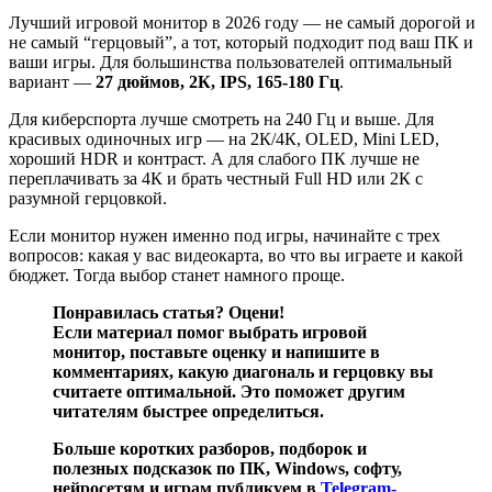
Лучший игровой монитор в 2026 году — не самый дорогой и
не самый “герцовый”, а тот, который подходит под ваш ПК и
ваши игры. Для большинства пользователей оптимальный
вариант —
27 дюймов, 2К, IPS, 165-180 Гц
.
Для киберспорта лучше смотреть на 240 Гц и выше. Для
красивых одиночных игр — на 2К/4К, OLED, Mini LED,
хороший HDR и контраст. А для слабого ПК лучше не
переплачивать за 4К и брать честный Full HD или 2К с
разумной герцовкой.
Если монитор нужен именно под игры, начинайте с трех
вопросов: какая у вас видеокарта, во что вы играете и какой
бюджет. Тогда выбор станет намного проще.
Понравилась статья? Оцени!
Если материал помог выбрать игровой
монитор, поставьте оценку и напишите в
комментариях, какую диагональ и герцовку вы
считаете оптимальной. Это поможет другим
читателям быстрее определиться.
Больше коротких разборов, подборок и
полезных подсказок по ПК, Windows, софту,
нейросетям и играм публикуем в
Telegram-