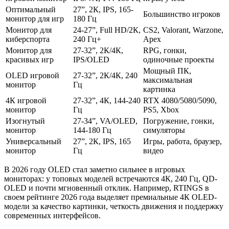
Оптимальный
27”, 2К, IPS, 165-
Большинство игроков
монитор для игр
180 Гц
Монитор для
24-27”, Full HD/2К,
CS2, Valorant, Warzone,
киберспорта
240 Гц+
Apex
Монитор для
27-32”, 2К/4К,
RPG, гонки,
красивых игр
IPS/OLED
одиночные проекты
Мощный ПК,
OLED игровой
27-32”, 2К/4К, 240
максимальная
монитор
Гц
картинка
4К игровой
27-32”, 4К, 144-240
RTX 4080/5080/5090,
монитор
Гц
PS5, Xbox
Изогнутый
27-34”, VA/OLED,
Погружение, гонки,
монитор
144-180 Гц
симуляторы
Универсальный
27”, 2К, IPS, 165
Игры, работа, браузер,
монитор
Гц
видео
В 2026 году OLED стал заметно сильнее в игровых
мониторах: у топовых моделей встречаются 4К, 240 Гц, QD-
OLED и почти мгновенный отклик. Например, RTINGS в
своем рейтинге 2026 года выделяет премиальные 4К OLED-
модели за качество картинки, четкость движения и поддержку
современных интерфейсов.