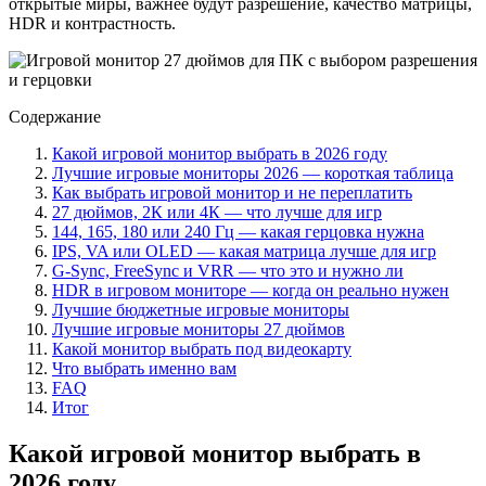
открытые миры, важнее будут разрешение, качество матрицы,
HDR и контрастность.
Содержание
Какой игровой монитор выбрать в 2026 году
Лучшие игровые мониторы 2026 — короткая таблица
Как выбрать игровой монитор и не переплатить
27 дюймов, 2К или 4К — что лучше для игр
144, 165, 180 или 240 Гц — какая герцовка нужна
IPS, VA или OLED — какая матрица лучше для игр
G-Sync, FreeSync и VRR — что это и нужно ли
HDR в игровом мониторе — когда он реально нужен
Лучшие бюджетные игровые мониторы
Лучшие игровые мониторы 27 дюймов
Какой монитор выбрать под видеокарту
Что выбрать именно вам
FAQ
Итог
Какой игровой монитор выбрать в
2026 году