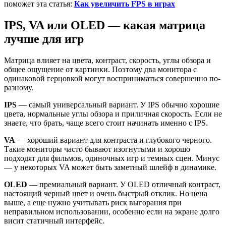
поможет эта статья:
Как увеличить FPS в играх
IPS, VA или OLED — какая матрица
лучше для игр
Матрица влияет на цвета, контраст, скорость, углы обзора и
общее ощущение от картинки. Поэтому два монитора с
одинаковой герцовкой могут восприниматься совершенно по-
разному.
IPS
— самый универсальный вариант. У IPS обычно хорошие
цвета, нормальные углы обзора и приличная скорость. Если не
знаете, что брать, чаще всего стоит начинать именно с IPS.
VA
— хороший вариант для контраста и глубокого черного.
Такие мониторы часто бывают изогнутыми и хорошо
подходят для фильмов, одиночных игр и темных сцен. Минус
— у некоторых VA может быть заметный шлейф в динамике.
OLED
— премиальный вариант. У OLED отличный контраст,
настоящий черный цвет и очень быстрый отклик. Но цена
выше, а еще нужно учитывать риск выгорания при
неправильном использовании, особенно если на экране долго
висит статичный интерфейс.