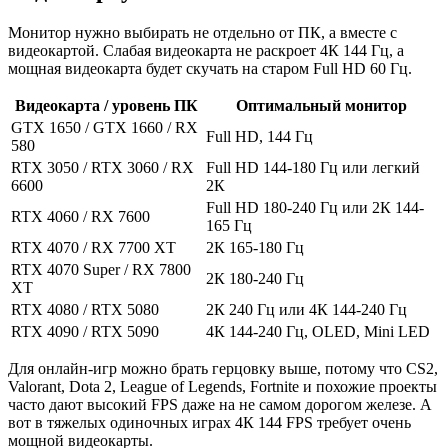
Монитор нужно выбирать не отдельно от ПК, а вместе с
видеокартой. Слабая видеокарта не раскроет 4К 144 Гц, а
мощная видеокарта будет скучать на старом Full HD 60 Гц.
Видеокарта / уровень ПК
Оптимальный монитор
GTX 1650 / GTX 1660 / RX
Full HD, 144 Гц
580
RTX 3050 / RTX 3060 / RX
Full HD 144-180 Гц или легкий
6600
2К
Full HD 180-240 Гц или 2К 144-
RTX 4060 / RX 7600
165 Гц
RTX 4070 / RX 7700 XT
2К 165-180 Гц
RTX 4070 Super / RX 7800
2К 180-240 Гц
XT
RTX 4080 / RTX 5080
2К 240 Гц или 4К 144-240 Гц
RTX 4090 / RTX 5090
4К 144-240 Гц, OLED, Mini LED
Для онлайн-игр можно брать герцовку выше, потому что CS2,
Valorant, Dota 2, League of Legends, Fortnite и похожие проекты
часто дают высокий FPS даже на не самом дорогом железе. А
вот в тяжелых одиночных играх 4К 144 FPS требует очень
мощной видеокарты.