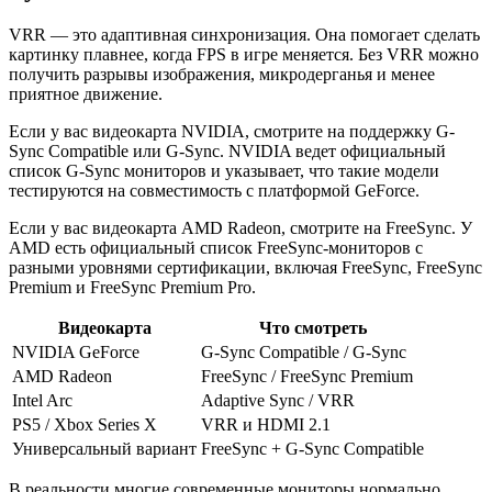
VRR — это адаптивная синхронизация. Она помогает сделать
картинку плавнее, когда FPS в игре меняется. Без VRR можно
получить разрывы изображения, микродерганья и менее
приятное движение.
Если у вас видеокарта NVIDIA, смотрите на поддержку G-
Sync Compatible или G-Sync. NVIDIA ведет официальный
список G-Sync мониторов и указывает, что такие модели
тестируются на совместимость с платформой GeForce.
Если у вас видеокарта AMD Radeon, смотрите на FreeSync. У
AMD есть официальный список FreeSync-мониторов с
разными уровнями сертификации, включая FreeSync, FreeSync
Premium и FreeSync Premium Pro.
Видеокарта
Что смотреть
NVIDIA GeForce
G-Sync Compatible / G-Sync
AMD Radeon
FreeSync / FreeSync Premium
Intel Arc
Adaptive Sync / VRR
PS5 / Xbox Series X
VRR и HDMI 2.1
Универсальный вариант
FreeSync + G-Sync Compatible
В реальности многие современные мониторы нормально