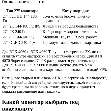
Оптимальные варианты:
Тип 27” монитора
Кому подходит
27” Full HD 144-180
Только если бюджет сильно
Гц
ограничен
27” 2К 144-180 Гц IPS
Лучший выбор для большинства
27” 2К 240 Гц
Киберспорт + хорошая четкость
27” 4К 144-240 Гц
Мощный ПК, PS5, Xbox, работа
27” OLED 240 Гц+
Премиум, максимальная картинка
Для RTX 4060 и RTX 4060 Ti лучше смотреть на 2К, но не
ставить ультра-настройки во всех тяжелых играх. Для RTX
4070 Super и выше 27” 2К раскрывается уже очень хорошо.
Для RTX 4080, RTX 5080 и выше можно думать о 4К,
особенно если вам важна картинка, а не только высокий FPS.
Если у вас старый или слабый ПК, не берите 4К “на вырост”,
если ближайший апгрейд не планируется. Такой монитор
будет красивым на рабочем столе, но в играх придется
снижать разрешение или графику.
Какой монитор выбрать под
видеокарту