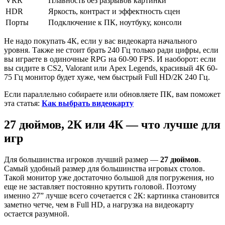
VRR
Плавность без разрывов картинки
HDR
Яркость, контраст и эффектность сцен
Порты
Подключение к ПК, ноутбуку, консоли
Не надо покупать 4К, если у вас видеокарта начального
уровня. Также не стоит брать 240 Гц только ради цифры, если
вы играете в одиночные RPG на 60-90 FPS. И наоборот: если
вы сидите в CS2, Valorant или Apex Legends, красивый 4К 60-
75 Гц монитор будет хуже, чем быстрый Full HD/2К 240 Гц.
Если параллельно собираете или обновляете ПК, вам поможет
эта статья:
Как выбрать видеокарту
27 дюймов, 2К или 4К — что лучше для
игр
Для большинства игроков лучший размер —
27 дюймов
.
Самый удобный размер для большинства игровых столов.
Такой монитор уже достаточно большой для погружения, но
еще не заставляет постоянно крутить головой. Поэтому
именно 27” лучше всего сочетается с 2К: картинка становится
заметно четче, чем в Full HD, а нагрузка на видеокарту
остается разумной.