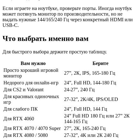
Если играете на ноутбуке, проверьте порты. Иногда ноутбук
может потянуть монитор по производительности, но не
выдать нужные 144/165/240 Гц через конкретный HDMI или
USB-C.
Что выбрать именно вам
Для быстрого выбора держите простую таблицу.
Вам нужно
Берите
Просто хороший игровой
27”, 2К, IPS, 165-180 Гц
монитор
Недорого для онлайн-игр
24”, Full HD, 144-180 Гц
Для CS2 и Valorant
24-27”, 240 Гц
Для красивых одиночных
27-32”, 2К/4К, IPS/OLED
игр
Для слабого ПК
24”, Full HD, 144 Гц
24” Full HD 180 Гц или 27” 2К
Для RTX 4060
144-165 Гц
Для RTX 4070 / 4070 Super
27”, 2К, 165-240 Гц
Для RTX 4080 / 5080
27-32”, 4К или 2К 240 Гц