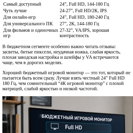
Самый доступный
24”, Full HD, 144-180 Гц
Чуть лучше
24-27”, Full HD/2К, IPS
Для онлайн-игр
24”, Full HD, 180-240 Гц
Для универсального ПК
27”, 2К, 144-180 Гц
Для фильмов и одиночных
27-32”, VA/IPS, хорошая
игр
контрастность
В бюджетном сегменте особенно важно читать отзывы:
засветы, битые пиксели, неудачная ножка, слабая яркость,
плохая заводская настройка и шлейфы у VA встречаются
чаще, чем в дорогих моделях.
Хороший бюджетный игровой монитор — это тот, который не
пытается быть всем сразу. Лучше взять честный 24” Full HD
180 Гц, чем сомнительный “4К игровой монитор” с плохой
матрицей, слабой яркостью и низкой частотой.