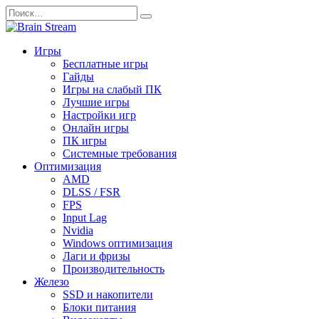
Перейти
Search
к
for:
содержанию
Игры
Бесплатные игры
Гайды
Игры на слабый ПК
Лучшие игры
Настройки игр
Онлайн игры
ПК игры
Системные требования
Оптимизация
AMD
DLSS / FSR
FPS
Input Lag
Nvidia
Windows оптимизация
Лаги и фризы
Производительность
Железо
SSD и накопители
Блоки питания