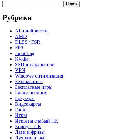
Поиск
Рубрики
AI и нейросети
AMD
DLSS / FSR
FPS
Input Lag
Nvidia
SSD и накопители
VPN
Windows оптимизация
Безопасность
Бесплатные игры
Блоки питания
Браузеры
Видеокарты
Гайды
Игры
Игры на слабый ПК
Корпуса ПК
Лаги и фризы
Лучшие игры