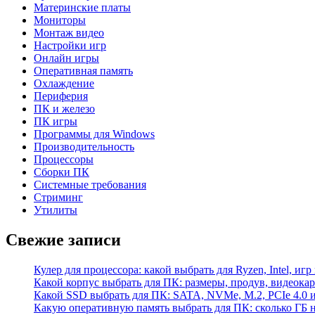
Материнские платы
Мониторы
Монтаж видео
Настройки игр
Онлайн игры
Оперативная память
Охлаждение
Периферия
ПК и железо
ПК игры
Программы для Windows
Производительность
Процессоры
Сборки ПК
Системные требования
Стриминг
Утилиты
Свежие записи
Кулер для процессора: какой выбрать для Ryzen, Intel, игр
Какой корпус выбрать для ПК: размеры, продув, видеока
Какой SSD выбрать для ПК: SATA, NVMe, M.2, PCIe 4.0 и
Какую оперативную память выбрать для ПК: сколько ГБ н