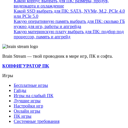
Какой корпус выбрать для ПК: размеры, продув,
видеокарта и охлаждение
Какой SSD выбрать для ПК: SATA, NVMe, M.2, PCIe 4.0
или PCIe 5.0
Какую оперативную память выбрать для ПК: сколько ГБ
нужно для игр, работы и апгрейда
Какую материнскую плату выбрать для ПК: подбор под
процессор, память и апгрейд
Brain Stream — твой проводник в мире игр, ПК и софта.
КОНФИГУРАТОР ПК
Игры
Бесплатные игры
Гайды
Игры на слабый ПК
Лучшие игры
Настройки игр
Онлайн игры
ПК игры
Системные требования