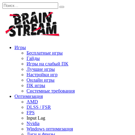
Перейти
Search
к
for:
содержанию
Игры
Бесплатные игры
Гайды
Игры на слабый ПК
Лучшие игры
Настройки игр
Онлайн игры
ПК игры
Системные требования
Оптимизация
AMD
DLSS / FSR
FPS
Input Lag
Nvidia
Windows оптимизация
Лаги и фризы