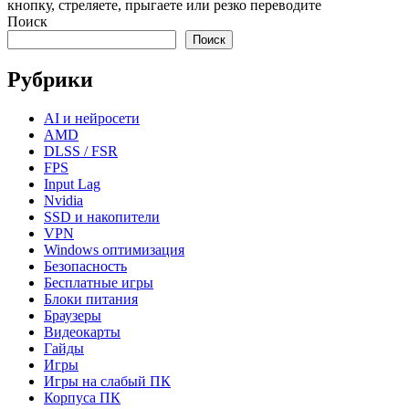
кнопку, стреляете, прыгаете или резко переводите
Поиск
Поиск
Рубрики
AI и нейросети
AMD
DLSS / FSR
FPS
Input Lag
Nvidia
SSD и накопители
VPN
Windows оптимизация
Безопасность
Бесплатные игры
Блоки питания
Браузеры
Видеокарты
Гайды
Игры
Игры на слабый ПК
Корпуса ПК