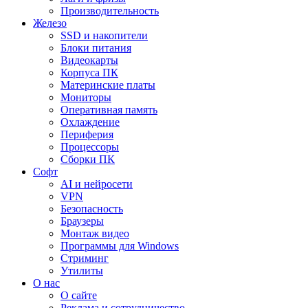
Производительность
Железо
SSD и накопители
Блоки питания
Видеокарты
Корпуса ПК
Материнские платы
Мониторы
Оперативная память
Охлаждение
Периферия
Процессоры
Сборки ПК
Софт
AI и нейросети
VPN
Безопасность
Браузеры
Монтаж видео
Программы для Windows
Стриминг
Утилиты
О нас
О сайте
Реклама и сотрудничество