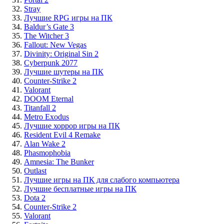
Stray
Лучшие RPG игры на ПК
Baldur’s Gate 3
The Witcher 3
Fallout: New Vegas
Divinity: Original Sin 2
Cyberpunk 2077
Лучшие шутеры на ПК
Counter-Strike 2
Valorant
DOOM Eternal
Titanfall 2
Metro Exodus
Лучшие хоррор игры на ПК
Resident Evil 4 Remake
Alan Wake 2
Phasmophobia
Amnesia: The Bunker
Outlast
Лучшие игры на ПК для слабого компьютера
Лучшие бесплатные игры на ПК
Dota 2
Counter-Strike 2
Valorant