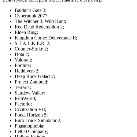
Baldur’s Gate 3;
Cyberpunk 2077;
The Witcher 3: Wild Hunt;
Red Dead Redemption 2;
Elden Ring;
Kingdom Come: Deliverance II;
S.T.A.L.K.E.R. 2;
Counter-Strike 2;
Dota 2;
Valorant;
Fortnite;
Helldivers 2;
Deep Rock Galactic;
Project Zomboid;
Terraria;
Stardew Valley;
RimWorld;
Factorio;
Civilization VII;
Forza Horizon 5;
Euro Truck Simulator 2;
Phasmophobia;
Lethal Company;
Hollow Knight;