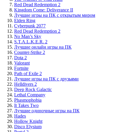
Red Dead Redemption 2
Kingdom Come: Deliverance II
Лучшие игры на ПК с открытым миром
Elden Ring
Cyberpunk 2077
Red Dead Redemption 2
No Man’s Sky
S.T.A.L.K.E.R. 2
Лучшие онлайн игры на ПК
Counter-Strike 2
Dota 2
Valorant
Fortnite
Path of Exile 2
Лучшие игры на ПК с друзьями
Helldivers 2
Deep Rock Galactic
Lethal Company
Phasmophobia
It Takes Two
Лучшие одиночные игры на ПК
Hades
Hollow Knight
Disco Elysium
Portal 2