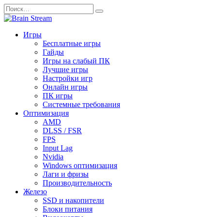
Перейти
Search
к
for:
содержанию
Игры
Бесплатные игры
Гайды
Игры на слабый ПК
Лучшие игры
Настройки игр
Онлайн игры
ПК игры
Системные требования
Оптимизация
AMD
DLSS / FSR
FPS
Input Lag
Nvidia
Windows оптимизация
Лаги и фризы
Производительность
Железо
SSD и накопители
Блоки питания