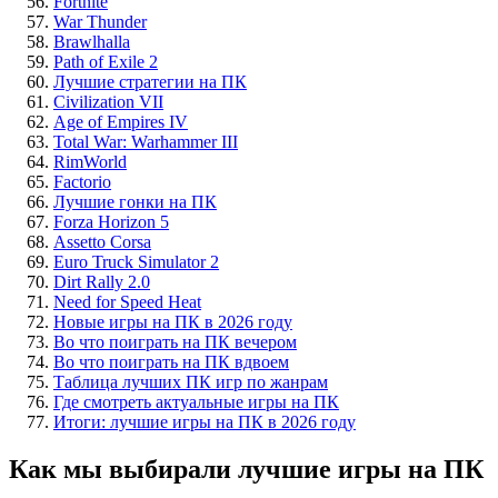
Fortnite
War Thunder
Brawlhalla
Path of Exile 2
Лучшие стратегии на ПК
Civilization VII
Age of Empires IV
Total War: Warhammer III
RimWorld
Factorio
Лучшие гонки на ПК
Forza Horizon 5
Assetto Corsa
Euro Truck Simulator 2
Dirt Rally 2.0
Need for Speed Heat
Новые игры на ПК в 2026 году
Во что поиграть на ПК вечером
Во что поиграть на ПК вдвоем
Таблица лучших ПК игр по жанрам
Где смотреть актуальные игры на ПК
Итоги: лучшие игры на ПК в 2026 году
Как мы выбирали лучшие игры на ПК